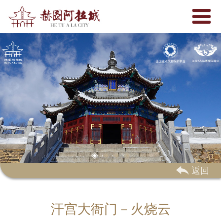
 返回
汗宫大衙门－火烧云