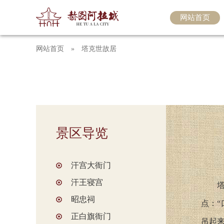
网站首页
网站首页
»
塔克世故居
景区导览
汗宫大衙门
汗王寝宫
昭忠祠
点：
正白旗衙门
吊起来