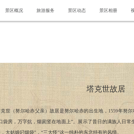
景区概况
旅游服务
景区动态
景区相册
塔克世故居
塔克世（努尔哈赤父亲）故居是努尔哈赤的出生地，1559年努
“口袋房，万字炕，烟囱竖在地面上”。展示了昔日的满族人日常
，大姑娘叼烟袋”，“三大怪”这一纯朴的东北特有的风情。