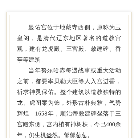
显佑宫位于地藏寺西侧，原称为玉
皇阁，是清代辽东地区著名的道教宫
观，建有龙虎殿、三宫殿、敕建碑、香
亭等建筑。
当年努尔哈赤每遇战事或重大活动
之前，都要率贝勒大臣等人入宫进香，
祈求神灵保佑。整个建筑以道教独特的
龙、虎图案为饰，外形古朴典雅，气势
辉煌。1658年，顺治帝敕建碑坐落于三
宫殿东侧，宫内植有神树株，今已400余
年，仍生机盎然。郁郁葱葱。